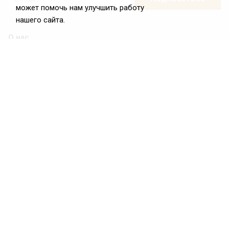
может помочь нам улучшить работу
нашего сайта.
О нас
О Федерации
Цели и задачи ФРиО
Обращение президента ФРиО
Структура федерации
Координационный совет ФРиО
Достижения
Законотворческая и экспертная деятельность
Партнёры ФРиО
Реквизиты
Проекты
Союз управляющих ресторанами
Союз специалистов служб хаускипинга