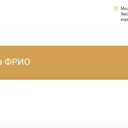
Мос
Ямс
кор
ов ФРИО