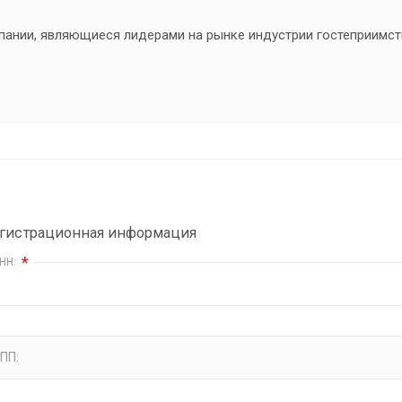
пании, являющиеся лидерами на рынке индустрии гостеприимств
гистрационная информация
*
НН:
ПП: