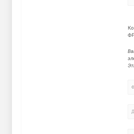
Ко
ФР
Ва
эл
Эт
Ф
Д