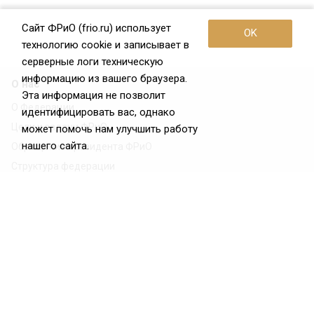
Сайт ФРиО (frio.ru) использует
OK
технологию cookie и записывает в
серверные логи техническую
информацию из вашего браузера.
О нас
Эта информация не позволит
О Федерации
идентифицировать вас, однако
Цели и задачи ФРиО
может помочь нам улучшить работу
нашего сайта.
Обращение президента ФРиО
Структура федерации
Координационный совет ФРиО
Достижения
Законотворческая и экспертная деятельность
Партнёры ФРиО
Реквизиты
Проекты