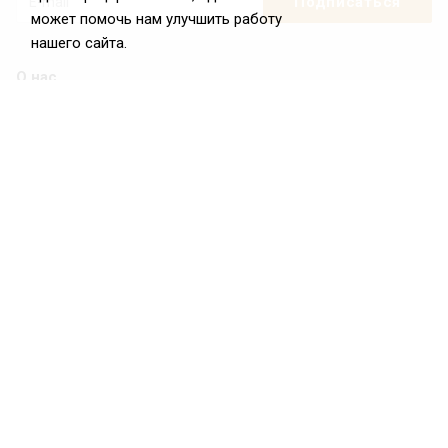
может помочь нам улучшить работу
нашего сайта.
О нас
О Федерации
Цели и задачи ФРиО
Обращение президента ФРиО
Структура федерации
Координационный совет ФРиО
Достижения
Законотворческая и экспертная деятельность
Партнёры ФРиО
Реквизиты
Проекты
Союз управляющих ресторанами
Союз специалистов служб хаускипинга