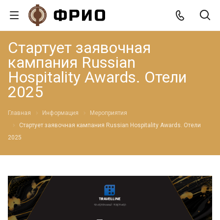
Стартует заявочная
кампания Russian
Hospitality Awards. Отели
2025
Главная
Информация
Мероприятия
Стартует заявочная кампания Russian Hospitality Awards. Отели
2025