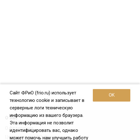
Сайт ФРиО (frio.ru) использует
OK
технологию cookie и записывает в
серверные логи техническую
информацию из вашего браузера.
О нас
Эта информация не позволит
О Федерации
идентифицировать вас, однако
Цели и задачи ФРиО
может помочь нам улучшить работу