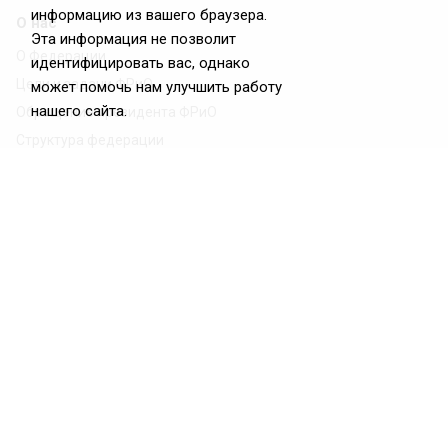
информацию из вашего браузера.
О нас
Эта информация не позволит
О Федерации
идентифицировать вас, однако
Цели и задачи ФРиО
может помочь нам улучшить работу
нашего сайта.
Обращение президента ФРиО
Структура федерации
Координационный совет ФРиО
Достижения
Законотворческая и экспертная деятельность
Партнёры ФРиО
Реквизиты
Проекты
Союз управляющих ресторанами
Союз специалистов служб хаускипинга
СПК в сфере гостеприимства
Центр оценки квалификации