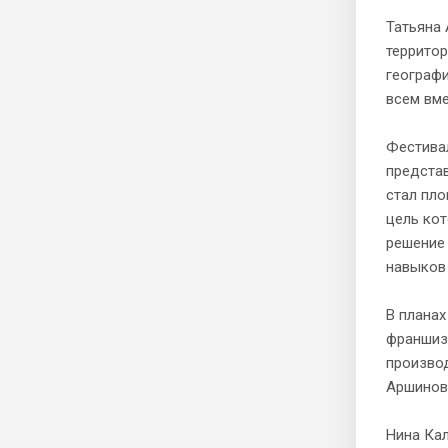
Татьяна 
территор
географи
всем вме
Фестивал
представ
стал пло
цель кот
решение
навыков
В планах
франшизу
производ
Аршинов
Нина Кал