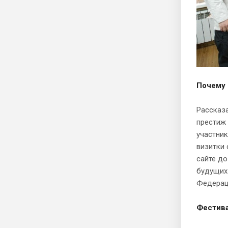
Почему 
Рассказа
престиж 
участник
визитки 
сайте до
будущих
Федераци
Фестива