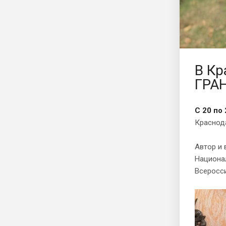
В К
ГРА
С 20 по
Краснода
Автор и 
Национал
Всеросси