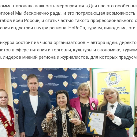
омментировала важность мероприятия: «Для нас это особенный
егионе! Мы бесконечно рады, и это потрясающая возможность
абов всей России, и стать частью такого профессионального 
ния индустрии внутри региона: HoReCa, туризм, виноделие, эт
курса состоит из числа организаторов – автора идеи, директо
стов в сфере питания и торговли, культуры и экономики, туриз
, лидеров мнений региона и журналистов, для которых предус