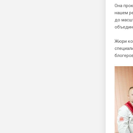
Она прок
нашем р
до масшт
объедине
Жюри кон
специали
блогеров