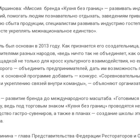
Аршинова: «Миссия бренда «Кухня без границ» — развивать ин
ий, помогать людям познавательно отдыхать, заведениям прив
ю сбыта продукции, специалистам развивать индустрию гостеп
сте укреплять межнациональное единство».
ь был основан в 2013 году. Как признается его создательниц
ителями разных народов, «ведь ничто так не объединяет, как о
щадкой не только для кросс культурного взаимодействия, но е
орого — объединить предпринимателей, дать им возможность 
 к основной программе добавить — конкурс. «Соревновательн
 и укреплению связей внутри команды», — объясняют организа
 — развитие бренда до международного масштаба. «Готовимся 
, ведь под торговым знаком «Кухня без границ» проводятся не
ство гастро-сувениров, а также в планах — создание школы эт
а.
инина – глава Представительства Федерации Рестораторов и О