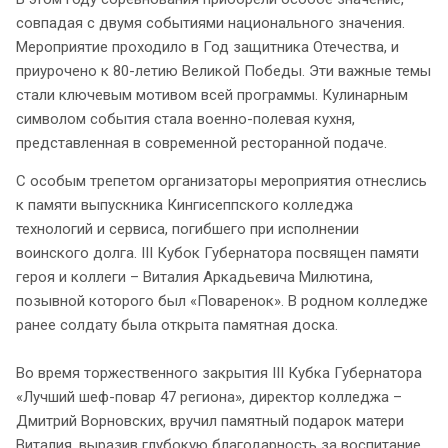
совпадая с двумя событиями национального значения.
Мероприятие проходило в Год защитника Отечества, и
приурочено к 80-летию Великой Победы. Эти важные темы
стали ключевым мотивом всей программы. Кулинарным
символом события стала военно-полевая кухня,
представленная в современной ресторанной подаче.
С особым трепетом организаторы мероприятия отнеслись
к памяти выпускника Кингисеппского колледжа
технологий и сервиса, погибшего при исполнении
воинского долга. III Кубок Губернатора посвящен памяти
героя и коллеги – Виталия Аркадьевича Милютина,
позывной которого был «Поваренок». В родном колледже
ранее солдату была открыта памятная доска.
Во время торжественного закрытия III Кубка Губернатора
«Лучший шеф-повар 47 региона», директор колледжа –
Дмитрий Ворновских, вручил памятный подарок матери
Виталия, выразив глубокую благодарность за воспитание