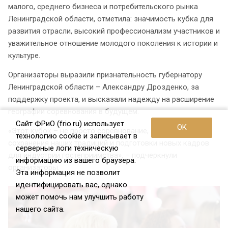
малого, среднего бизнеса и потребительского рынка
Ленинградской области, отметила: значимость кубка для
развития отрасли, высокий профессионализм участников и
уважительное отношение молодого поколения к истории и
культуре.
Организаторы выразили признательность губернатору
Ленинградской области – Александру Дрозденко, за
поддержку проекта, и высказали надежду на расширение
географии соревнования в будущем.
Сайт ФРиО (frio.ru) использует
OK
«Этот кубок – не просто соревнование, а важная часть
технологию cookie и записывает в
сохранения наших традиций и подготовки новых кадров
серверные логи техническую
для индустрии гостеприимства», – подчеркнули
информацию из вашего браузера.
организаторы.
Эта информация не позволит
идентифицировать вас, однако
может помочь нам улучшить работу
нашего сайта.